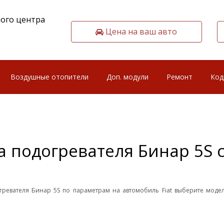
ого центра
Цена на ваш авто
Воздушные отопители
Доп. модули
Ремонт
Код
 подогревателя Бинар 5S с
огревателя Бинар 5S по параметрам на автомобиль Fiat выберите модел