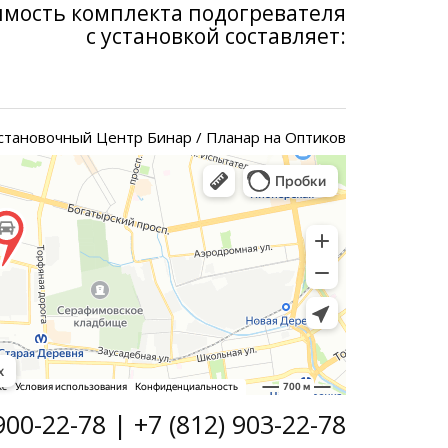
имость комплекта подогревателя
с установкой составляет:
становочный Центр Бинар / Планар на Оптиков
900-22-78 | +7 (812) 903-22-78