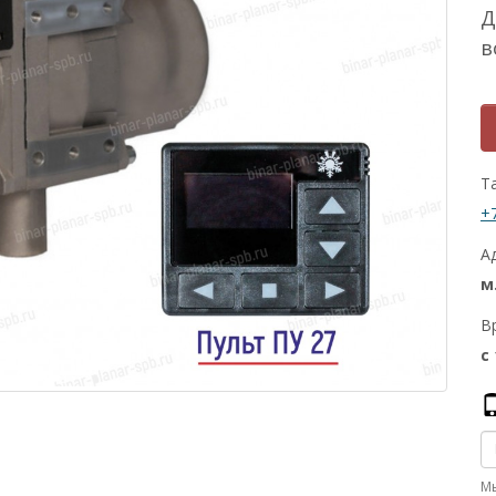
Д
в
Т
+
А
м
В
с
М