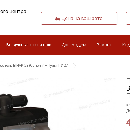
ого центра
Цена на ваш авто
Воздушные отопители
Доп. модули
Ремонт
Код
ватель BINAR-5S (бензин) + Пульт ПУ-27
П
B
П
К
Д