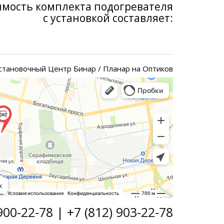
имость комплекта подогревателя
с установкой составляет:
становочный Центр Бинар / Планар на Оптиков
900-22-78 | +7 (812) 903-22-78