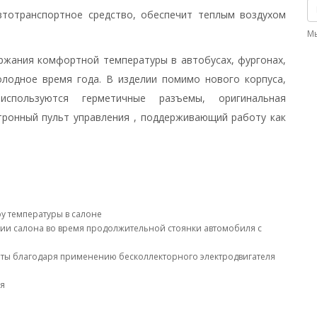
втотранспортное средство, обеспечит теплым воздухом
М
ржания комфортной температуры в автобусах, фургонах,
олодное время года. В изделии помимо нового корпуса,
используются герметичные разъемы, оригинальная
тронный пульт управления , поддерживающий работу как
у температуры в салоне
ии салона во время продолжительной стоянки автомобиля с
оты благодаря применению бесколлекторного электродвигателя
ля