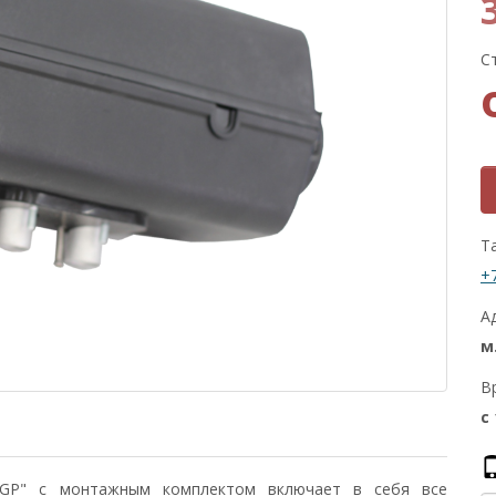
С
Т
+
А
м
В
с
-GP" с монтажным комплектом включает в себя все