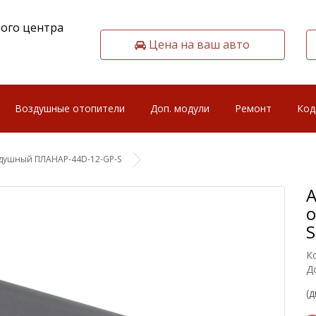
ого центра
Цена на ваш авто
Воздушные отопители
Доп. модули
Ремонт
Код
душный ПЛАНАР-44D-12-GP-S
о
S
К
Д
(д